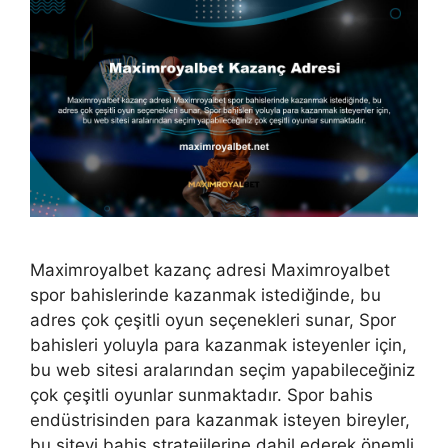
Maximroyalbet kazanç adresi Maximroyalbet
spor bahislerinde kazanmak istediğinde, bu
adres çok çeşitli oyun seçenekleri sunar, Spor
bahisleri yoluyla para kazanmak isteyenler için,
bu web sitesi aralarından seçim yapabileceğiniz
çok çeşitli oyunlar sunmaktadır. Spor bahis
endüstrisinden para kazanmak isteyen bireyler,
bu siteyi bahis stratejilerine dahil ederek önemli