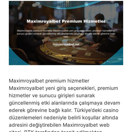
Maximroyalbet premium hizmetler
Maximroyalbet yeni giriş seçenekleri, premium
hizmetler ve sunucu girişleri sunarak
güncellenmiş etki alanlarında çalışmaya devam
ederek görevine bağlı kalır. Türkiye’deki casino
düzenlemeleri nedeniyle belirli koşullar altında
adresini değiştirebilen Maximroyalbet web