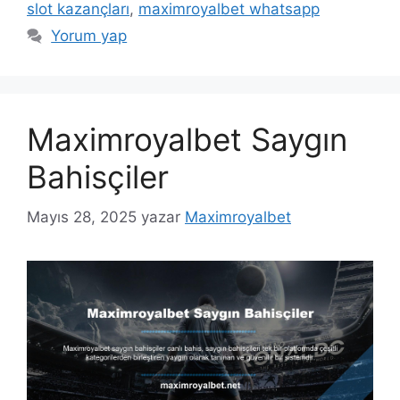
slot kazançları
,
maximroyalbet whatsapp
Yorum yap
Maximroyalbet Saygın
Bahisçiler
Mayıs 28, 2025
yazar
Maximroyalbet