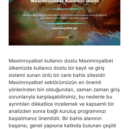
Maximroyalbet kullanıcı dostu Maximroyalbet
ülkemizde kullanıcı dostu bir kayıt ve giriş
sistemi sunan ünlü bir canlı bahis sitesidir.
Maximroyalbet sektörümüzün en önemli
yönlerinden biri olduğundan, zaman zaman giriş
sorunlarıyla karşılaşabilirsiniz, bu nedenle bu
ayrıntıları dikkatlice incelemek ve kapsamlı bir
analizden sonra bağlı kuruluş programınızı
başlatmanız önemlidir. Bir bahis alanının
başarısı, genel yapısına katkıda bulunan çeşitli