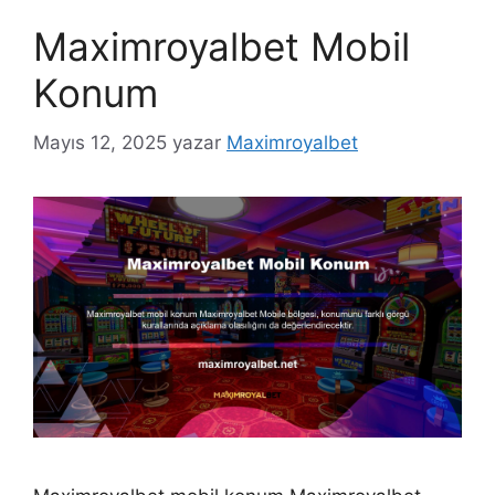
Maximroyalbet Mobil
Konum
Mayıs 12, 2025
yazar
Maximroyalbet