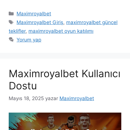
Kategoriler
Maximroyalbet
Etiketler
Maximroyalbet Giriş
,
maximroyalbet güncel
teklifler
,
maximroyalbet oyun katılımı
Yorum yap
Maximroyalbet Kullanıcı
Dostu
Mayıs 18, 2025
yazar
Maximroyalbet