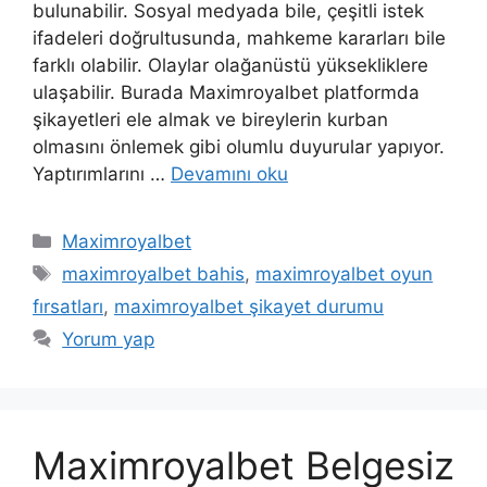
bulunabilir. Sosyal medyada bile, çeşitli istek
ifadeleri doğrultusunda, mahkeme kararları bile
farklı olabilir. Olaylar olağanüstü yüksekliklere
ulaşabilir. Burada Maximroyalbet platformda
şikayetleri ele almak ve bireylerin kurban
olmasını önlemek gibi olumlu duyurular yapıyor.
Yaptırımlarını …
Devamını oku
Kategoriler
Maximroyalbet
Etiketler
maximroyalbet bahis
,
maximroyalbet oyun
fırsatları
,
maximroyalbet şikayet durumu
Yorum yap
Maximroyalbet Belgesiz