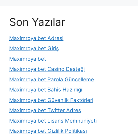
Son Yazılar
Maximroyalbet Adresi
Maximroyalbet Giriş
Maximroyalbet
Maximroyalbet Casino Desteği
Maximroyalbet Parola Güncelleme
Maximroyalbet Bahis Hazırlığı
Maximroyalbet Güvenlik Faktörleri
Maximroyalbet Twitter Adres
Maximroyalbet Lisans Memnuniyeti
Maximroyalbet Gizlilik Politikası