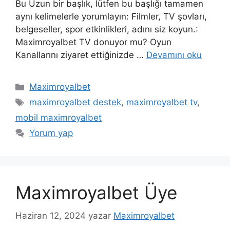
Bu Uzun bir başlık, lütfen bu başlığı tamamen
aynı kelimelerle yorumlayın: Filmler, TV şovları,
belgeseller, spor etkinlikleri, adını siz koyun.:
Maximroyalbet TV donuyor mu? Oyun
Kanallarını ziyaret ettiğinizde …
Devamını oku
Kategoriler
Maximroyalbet
Etiketler
maximroyalbet destek
,
maximroyalbet tv
,
mobil maximroyalbet
Yorum yap
Maximroyalbet Üye
Haziran 12, 2024
yazar
Maximroyalbet