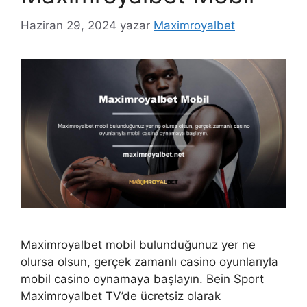
Haziran 29, 2024
yazar
Maximroyalbet
Maximroyalbet mobil bulunduğunuz yer ne
olursa olsun, gerçek zamanlı casino oyunlarıyla
mobil casino oynamaya başlayın. Bein Sport
Maximroyalbet TV’de ücretsiz olarak