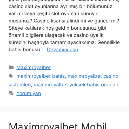
casino slot oyunlarına ayrılmış bir bölümünüz
var mı veya çeşitli slot oyunları sunuyor
musunuz? Casino lisansı alındı ​​mı ve güncel mi?
Siteye katılarak hoş geldin bonusunuz gibi
önemli bilgilere ulaşacak ve casino üyelik
sürecini başarıyla tamamlayacaksınız. Genellikle
bahis bonusu …
Devamını oku
Kategoriler
Maximroyalbet
Etiketler
maximroyalbet bahis
,
maximroyalbet casino
sistemleri
,
maximroyalbet yüksek bahis oranları
Yorum yap
Maximroyalbet Mobil