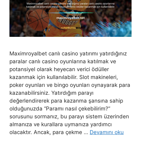
Maximroyalbet canlı casino yatırımı yatırdığınız
paralar canlı casino oyunlarına katılmak ve
potansiyel olarak heyecan verici ödüller
kazanmak için kullanılabilir. Slot makineleri,
poker oyunları ve bingo oyunları oynayarak para
kazanabilirsiniz. Yatırdığım parayı
değerlendirerek para kazanma şansına sahip
olduğunuzda “Paramı nasıl çekebilirim?”
sorusunu sormanız, bu parayı sistem üzerinden
almanıza ve kurallara uymanıza yardımcı
olacaktır. Ancak, para çekme …
Devamını oku