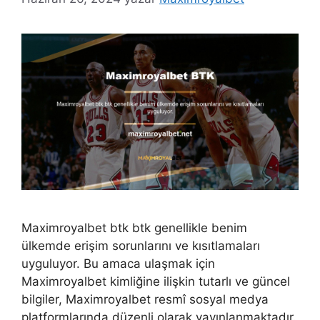
Maximroyalbet btk btk genellikle benim
ülkemde erişim sorunlarını ve kısıtlamaları
uyguluyor. Bu amaca ulaşmak için
Maximroyalbet kimliğine ilişkin tutarlı ve güncel
bilgiler, Maximroyalbet resmî sosyal medya
platformlarında düzenli olarak yayınlanmaktadır.