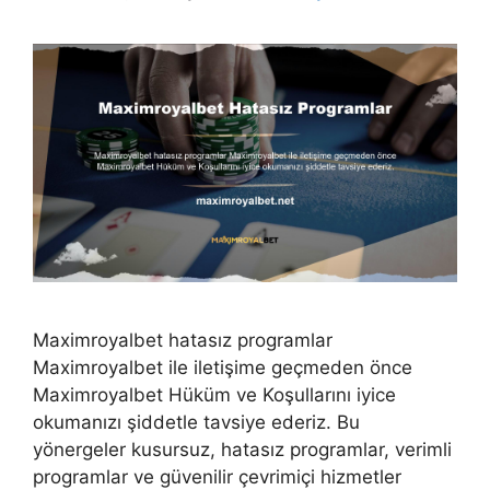
Maximroyalbet hatasız programlar
Maximroyalbet ile iletişime geçmeden önce
Maximroyalbet Hüküm ve Koşullarını iyice
okumanızı şiddetle tavsiye ederiz. Bu
yönergeler kusursuz, hatasız programlar, verimli
programlar ve güvenilir çevrimiçi hizmetler