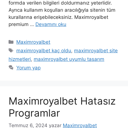
formda verilen bilgileri doldurmanız yeterlidir.
Ayrıca kullanım koşulları aracılığıyla sitenin tüm
kurallarına erişebileceksiniz. Maximroyalbet
premium …
Devamını oku
Kategoriler
Maximroyalbet
Etiketler
maximroyalbet kaç oldu
,
maximroyalbet site
hizmetleri
,
maximroyalbet uyumlu tasarım
Yorum yap
Maximroyalbet Hatasız
Programlar
Temmuz 6, 2024
yazar
Maximroyalbet