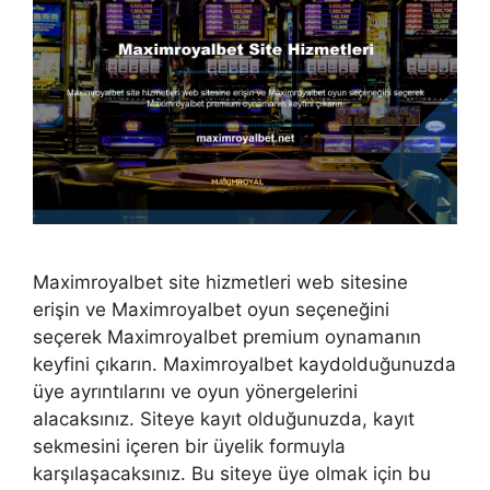
Maximroyalbet site hizmetleri web sitesine
erişin ve Maximroyalbet oyun seçeneğini
seçerek Maximroyalbet premium oynamanın
keyfini çıkarın. Maximroyalbet kaydolduğunuzda
üye ayrıntılarını ve oyun yönergelerini
alacaksınız. Siteye kayıt olduğunuzda, kayıt
sekmesini içeren bir üyelik formuyla
karşılaşacaksınız. Bu siteye üye olmak için bu