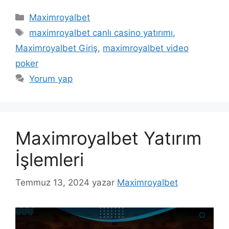
Kategoriler
Maximroyalbet
Etiketler
maximroyalbet canlı casino yatırımı
,
Maximroyalbet Giriş
,
maximroyalbet video
poker
Yorum yap
Maximroyalbet Yatırım
İşlemleri
Temmuz 13, 2024
yazar
Maximroyalbet