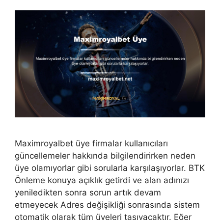
Maximroyalbet üye firmalar kullanıcıları
güncellemeler hakkında bilgilendirirken neden
üye olamıyorlar gibi sorularla karşılaşıyorlar. BTK
Önleme konuya açıklık getirdi ve alan adınızı
yeniledikten sonra sorun artık devam
etmeyecek Adres değişikliği sonrasında sistem
otomatik olarak tüm üyeleri taşıyacaktır. Eğer