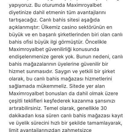
yapıyoruz. Bu oturumda Maximroyalbet
diyetinize dahil etmenin tüm avantajlarını
tartışacağız. Canlı bahis sitesi aşağıda
açıklanmıştır: Ülkemiz casino sektörünün en
büyük ve en başarılı şirketlerinden biri olan canlı
bahis ofisi büyük ilgi görmüştür. Öncelikle
Maximroyalbet güvenilirliği konusunda
endişelenmenize gerek yok. Bunun nedeni, canlı
bahis mağazalarının üyelerine güvenilir bir
hizmet sunmasıdır. Saygın ve yetkili bir şirket
olarak, bu canlı bahis mağazası hizmetlerini
sağlamada mükemmeliz. Sitede yer alan
Maximroyalbet bonusları da dahil olmak üzere
çeşitli teklifleri keşfederek kazanma şansınızı
artırabilirsiniz. Temel olarak, genellikle 30
dakikadan kısa süren canlı bahis mağazası kayıt
ve üyelik sürecini hızlı bir şekilde tamamlayarak,
limit avantajlarınızdan zahmetsizce