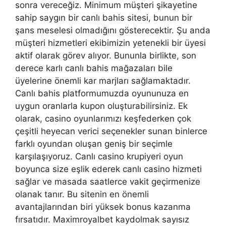
sonra vereceğiz. Minimum müşteri şikayetine
sahip saygın bir canlı bahis sitesi, bunun bir
şans meselesi olmadığını gösterecektir. Şu anda
müşteri hizmetleri ekibimizin yetenekli bir üyesi
aktif olarak görev alıyor. Bununla birlikte, son
derece karlı canlı bahis mağazaları bile
üyelerine önemli kar marjları sağlamaktadır.
Canlı bahis platformumuzda oyununuza en
uygun oranlarla kupon oluşturabilirsiniz. Ek
olarak, casino oyunlarımızı keşfederken çok
çeşitli heyecan verici seçenekler sunan binlerce
farklı oyundan oluşan geniş bir seçimle
karşılaşıyoruz. Canlı casino krupiyeri oyun
boyunca size eşlik ederek canlı casino hizmeti
sağlar ve masada saatlerce vakit geçirmenize
olanak tanır. Bu sitenin en önemli
avantajlarından biri yüksek bonus kazanma
fırsatıdır. Maximroyalbet kaydolmak sayısız