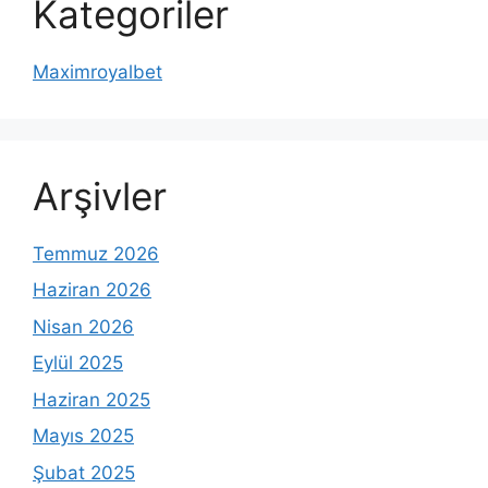
Kategoriler
Maximroyalbet
Arşivler
Temmuz 2026
Haziran 2026
Nisan 2026
Eylül 2025
Haziran 2025
Mayıs 2025
Şubat 2025