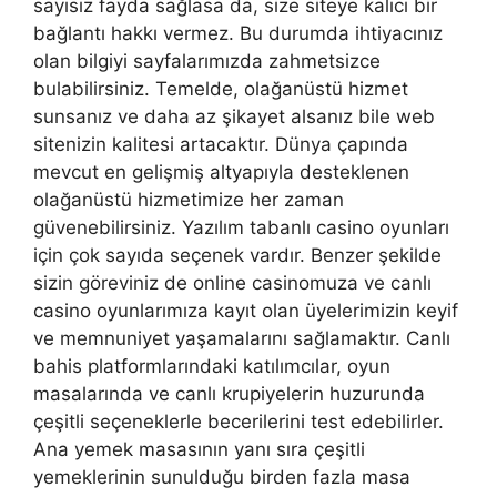
sayısız fayda sağlasa da, size siteye kalıcı bir
bağlantı hakkı vermez. Bu durumda ihtiyacınız
olan bilgiyi sayfalarımızda zahmetsizce
bulabilirsiniz. Temelde, olağanüstü hizmet
sunsanız ve daha az şikayet alsanız bile web
sitenizin kalitesi artacaktır. Dünya çapında
mevcut en gelişmiş altyapıyla desteklenen
olağanüstü hizmetimize her zaman
güvenebilirsiniz. Yazılım tabanlı casino oyunları
için çok sayıda seçenek vardır. Benzer şekilde
sizin göreviniz de online casinomuza ve canlı
casino oyunlarımıza kayıt olan üyelerimizin keyif
ve memnuniyet yaşamalarını sağlamaktır. Canlı
bahis platformlarındaki katılımcılar, oyun
masalarında ve canlı krupiyelerin huzurunda
çeşitli seçeneklerle becerilerini test edebilirler.
Ana yemek masasının yanı sıra çeşitli
yemeklerinin sunulduğu birden fazla masa