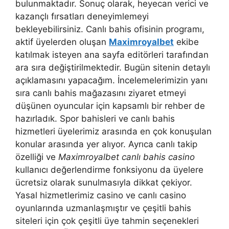
bulunmaktadır. Sonuç olarak, heyecan verici ve
kazançlı fırsatları deneyimlemeyi
bekleyebilirsiniz. Canlı bahis ofisinin programı,
aktif üyelerden oluşan
Maximroyalbet
ekibe
katılmak isteyen ana sayfa editörleri tarafından
ara sıra değiştirilmektedir. Bugün sitenin detaylı
açıklamasını yapacağım. İncelemelerimizin yanı
sıra canlı bahis mağazasını ziyaret etmeyi
düşünen oyuncular için kapsamlı bir rehber de
hazırladık. Spor bahisleri ve canlı bahis
hizmetleri üyelerimiz arasında en çok konuşulan
konular arasında yer alıyor. Ayrıca canlı takip
özelliği ve
Maximroyalbet canlı bahis casino
kullanıcı değerlendirme fonksiyonu da üyelere
ücretsiz olarak sunulmasıyla dikkat çekiyor.
Yasal hizmetlerimiz casino ve canlı casino
oyunlarında uzmanlaşmıştır ve çeşitli bahis
siteleri için çok çeşitli üye tahmin seçenekleri