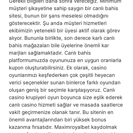
Gerekli bilgileri daha sonra vereceğiz. Minimum
müşteri şikayetine sahip saygın bir canlı bahis
sitesi, bunun bir şans meselesi olmadığını
gösterecektir. Şu anda müşteri hizmetleri
ekibimizin yetenekli bir üyesi aktif olarak görev
alıyor. Bununla birlikte, son derece karlı canlı
bahis mağazaları bile üyelerine önemli kar
marjları sağlamaktadır. Canlı bahis
platformumuzda oyununuza en uygun oranlarla
kupon oluşturabilirsiniz. Ek olarak, casino
oyunlarımızı keşfederken çok çeşitli heyecan
verici seçenekler sunan binlerce farklı oyundan
oluşan geniş bir seçimle karşılaşıyoruz. Canlı
casino krupiyeri oyun boyunca size eşlik ederek
canlı casino hizmeti sağlar ve masada saatlerce
vakit geçirmenize olanak tanır. Bu sitenin en
önemli avantajlarından biri yüksek bonus
kazanma fırsatıdır. Maximroyalbet kaydolmak