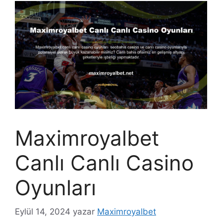
Maximroyalbet
Canlı Canlı Casino
Oyunları
Eylül 14, 2024
yazar
Maximroyalbet