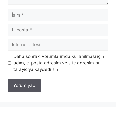
İsim
E-
posta
İnternet
sitesi
Daha sonraki yorumlarımda kullanılması için
adım, e-posta adresim ve site adresim bu
tarayıcıya kaydedilsin.