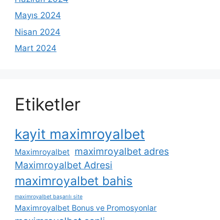
Mayıs 2024
Nisan 2024
Mart 2024
Etiketler
kayit maximroyalbet
maximroyalbet adres
Maximroyalbet
Maximroyalbet Adresi
maximroyalbet bahis
maximroyalbet başarılı site
Maximroyalbet Bonus ve Promosyonlar