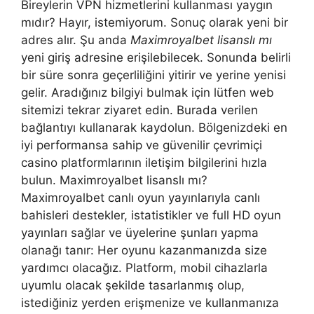
Bireylerin VPN hizmetlerini kullanması yaygın
mıdır? Hayır, istemiyorum. Sonuç olarak yeni bir
adres alır. Şu anda
Maximroyalbet lisanslı mı
yeni giriş adresine erişilebilecek. Sonunda belirli
bir süre sonra geçerliliğini yitirir ve yerine yenisi
gelir. Aradığınız bilgiyi bulmak için lütfen web
sitemizi tekrar ziyaret edin. Burada verilen
bağlantıyı kullanarak kaydolun. Bölgenizdeki en
iyi performansa sahip ve güvenilir çevrimiçi
casino platformlarının iletişim bilgilerini hızla
bulun. Maximroyalbet lisanslı mı?
Maximroyalbet canlı oyun yayınlarıyla canlı
bahisleri destekler, istatistikler ve full HD oyun
yayınları sağlar ve üyelerine şunları yapma
olanağı tanır: Her oyunu kazanmanızda size
yardımcı olacağız. Platform, mobil cihazlarla
uyumlu olacak şekilde tasarlanmış olup,
istediğiniz yerden erişmenize ve kullanmanıza