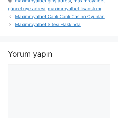
maximroyalbet giriş adresi
,
maximroyalbet
güncel üye adresi
,
maximroyalbet lisanslı mı
Maximroyalbet Canlı Canlı Casino Oyunları
Maximroyalbet Sitesi Hakkında
Yorum yapın
Yorum