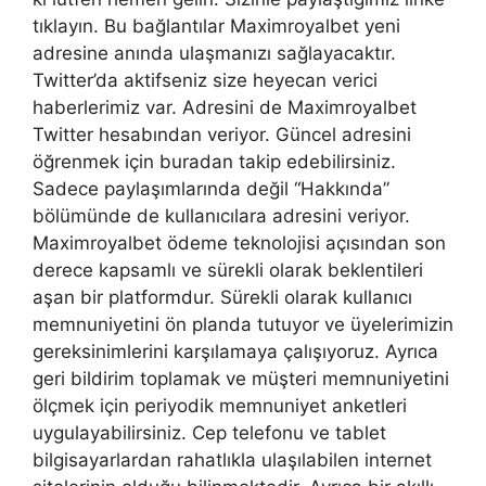
tıklayın. Bu bağlantılar Maximroyalbet yeni
adresine anında ulaşmanızı sağlayacaktır.
Twitter’da aktifseniz size heyecan verici
haberlerimiz var. Adresini de Maximroyalbet
Twitter hesabından veriyor. Güncel adresini
öğrenmek için buradan takip edebilirsiniz.
Sadece paylaşımlarında değil “Hakkında”
bölümünde de kullanıcılara adresini veriyor.
Maximroyalbet ödeme teknolojisi açısından son
derece kapsamlı ve sürekli olarak beklentileri
aşan bir platformdur. Sürekli olarak kullanıcı
memnuniyetini ön planda tutuyor ve üyelerimizin
gereksinimlerini karşılamaya çalışıyoruz. Ayrıca
geri bildirim toplamak ve müşteri memnuniyetini
ölçmek için periyodik memnuniyet anketleri
uygulayabilirsiniz. Cep telefonu ve tablet
bilgisayarlardan rahatlıkla ulaşılabilen internet