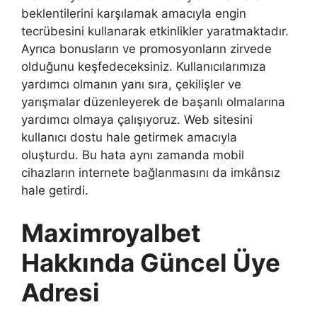
beklentilerini karşılamak amacıyla engin
tecrübesini kullanarak etkinlikler yaratmaktadır.
Ayrıca bonusların ve promosyonların zirvede
olduğunu keşfedeceksiniz. Kullanıcılarımıza
yardımcı olmanın yanı sıra, çekilişler ve
yarışmalar düzenleyerek de başarılı olmalarına
yardımcı olmaya çalışıyoruz. Web sitesini
kullanıcı dostu hale getirmek amacıyla
oluşturdu. Bu hata aynı zamanda mobil
cihazların internete bağlanmasını da imkânsız
hale getirdi.
Maximroyalbet
Hakkında Güncel Üye
Adresi