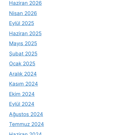
Haziran 2026
Nisan 2026
Eylül 2025
Haziran 2025
Mayıs 2025
Şubat 2025
Ocak 2025
Aralık 2024
Kasım 2024
Ekim 2024
Eylül 2024
Ağustos 2024
Temmuz 2024
Haziran 2024