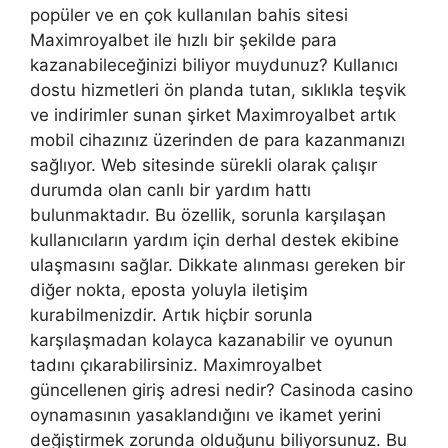
popüler ve en çok kullanılan bahis sitesi
Maximroyalbet ile hızlı bir şekilde para
kazanabileceğinizi biliyor muydunuz? Kullanıcı
dostu hizmetleri ön planda tutan, sıklıkla teşvik
ve indirimler sunan şirket Maximroyalbet artık
mobil cihazınız üzerinden de para kazanmanızı
sağlıyor. Web sitesinde sürekli olarak çalışır
durumda olan canlı bir yardım hattı
bulunmaktadır. Bu özellik, sorunla karşılaşan
kullanıcıların yardım için derhal destek ekibine
ulaşmasını sağlar. Dikkate alınması gereken bir
diğer nokta, eposta yoluyla iletişim
kurabilmenizdir. Artık hiçbir sorunla
karşılaşmadan kolayca kazanabilir ve oyunun
tadını çıkarabilirsiniz. Maximroyalbet
güncellenen giriş adresi nedir? Casinoda casino
oynamasının yasaklandığını ve ikamet yerini
değiştirmek zorunda olduğunu biliyorsunuz. Bu