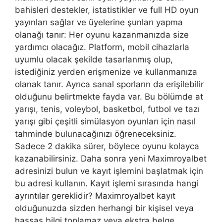
bahisleri destekler, istatistikler ve full HD oyun
yayınları sağlar ve üyelerine şunları yapma
olanağı tanır: Her oyunu kazanmanızda size
yardımcı olacağız. Platform, mobil cihazlarla
uyumlu olacak şekilde tasarlanmış olup,
istediğiniz yerden erişmenize ve kullanmanıza
olanak tanır. Ayrıca sanal sporların da erişilebilir
olduğunu belirtmekte fayda var. Bu bölümde at
yarışı, tenis, voleybol, basketbol, ​​futbol ve tazı
yarışı gibi çeşitli simülasyon oyunları için nasıl
tahminde bulunacağınızı öğreneceksiniz.
Sadece 2 dakika sürer, böylece oyunu kolayca
kazanabilirsiniz. Daha sonra yeni Maximroyalbet
adresinizi bulun ve kayıt işlemini başlatmak için
bu adresi kullanın. Kayıt işlemi sırasında hangi
ayrıntılar gereklidir? Maximroyalbet kayıt
olduğunuzda sizden herhangi bir kişisel veya
hassas bilgi toplamaz veya ekstra belge