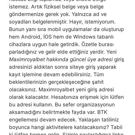
istemez. Artık fiziksel belge veya belge
göndermenize gerek yok. Yalnızca ad ve
soyadları belgelenmiştir. Hayır, istemiyorum.
Bunun yanı sıra mobil uygulamalar da oluşturup
hem Android, İOS hem de Windows tabanlı
cihazlara uygun hale getirdik. Özetle burası
parladığınız ve gelir elde ettiğiniz yerdir. Yeni
Maximroyalbet hakkında güncel üye adresi
giriş
adresinizi aldıktan sonra siteye giriş yaparak
kayıt işlemine devam edebilirsiniz. Tüm
beklentilerinizin gerçekleşeceğine şahit
olacaksınız. Maximroyalbet yeni giriş adresi
olarak kalacaktır. Hesabınıza erişmek için lütfen
bu adresi kullanın. Bu sefer organizasyonun
aksamadığını belirtmekte fayda var. BTK
engellemesi devam edecek. Yaklaşan tatiliniz
boyunca hangi aktivitelere katılacaksınız? Tabii
ki lütfen hemen gelin. Sizinle paylaştığımız linke