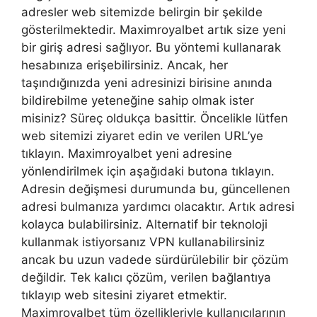
adresler web sitemizde belirgin bir şekilde
gösterilmektedir. Maximroyalbet artık size yeni
bir giriş adresi sağlıyor. Bu yöntemi kullanarak
hesabınıza erişebilirsiniz. Ancak, her
taşındığınızda yeni adresinizi birisine anında
bildirebilme yeteneğine sahip olmak ister
misiniz? Süreç oldukça basittir. Öncelikle lütfen
web sitemizi ziyaret edin ve verilen URL’ye
tıklayın. Maximroyalbet yeni adresine
yönlendirilmek için aşağıdaki butona tıklayın.
Adresin değişmesi durumunda bu, güncellenen
adresi bulmanıza yardımcı olacaktır. Artık adresi
kolayca bulabilirsiniz. Alternatif bir teknoloji
kullanmak istiyorsanız VPN kullanabilirsiniz
ancak bu uzun vadede sürdürülebilir bir çözüm
değildir. Tek kalıcı çözüm, verilen bağlantıya
tıklayıp web sitesini ziyaret etmektir.
Maximroyalbet tüm özellikleriyle kullanıcılarının