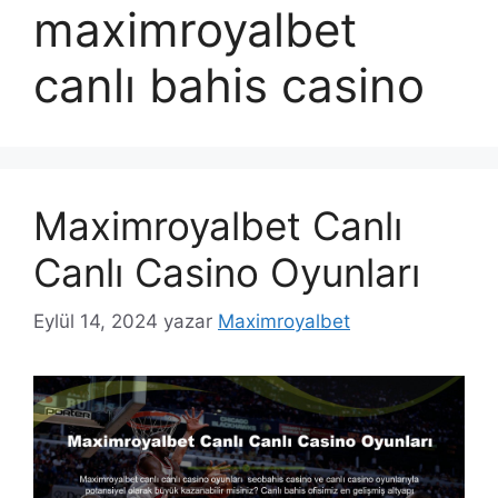
maximroyalbet
canlı bahis casino
Maximroyalbet Canlı
Canlı Casino Oyunları
Eylül 14, 2024
yazar
Maximroyalbet