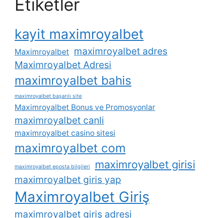
Etiketler
kayit maximroyalbet
maximroyalbet adres
Maximroyalbet
Maximroyalbet Adresi
maximroyalbet bahis
maximroyalbet başarılı site
Maximroyalbet Bonus ve Promosyonlar
maximroyalbet canli
maximroyalbet casino sitesi
maximroyalbet com
maximroyalbet girisi
maximroyalbet eposta bilgileri
maximroyalbet giris yap
Maximroyalbet Giriş
maximroyalbet giriş adresi