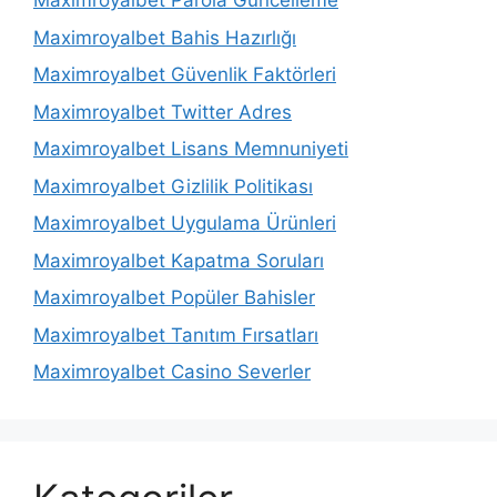
Maximroyalbet Parola Güncelleme
Maximroyalbet Bahis Hazırlığı
Maximroyalbet Güvenlik Faktörleri
Maximroyalbet Twitter Adres
Maximroyalbet Lisans Memnuniyeti
Maximroyalbet Gizlilik Politikası
Maximroyalbet Uygulama Ürünleri
Maximroyalbet Kapatma Soruları
Maximroyalbet Popüler Bahisler
Maximroyalbet Tanıtım Fırsatları
Maximroyalbet Casino Severler