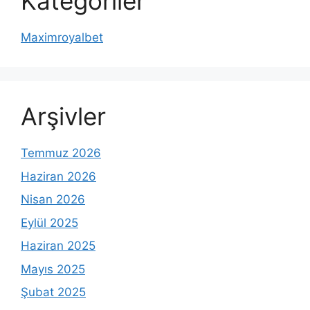
Kategoriler
Maximroyalbet
Arşivler
Temmuz 2026
Haziran 2026
Nisan 2026
Eylül 2025
Haziran 2025
Mayıs 2025
Şubat 2025