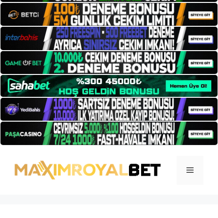
İçeriğe
atla
Menü