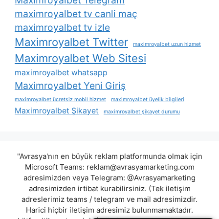
maximroyalbet tv canli maç
maximroyalbet tv izle
Maximroyalbet Twitter
maximroyalbet uzun hizmet
Maximroyalbet Web Sitesi
maximroyalbet whatsapp
Maximroyalbet Yeni Giriş
maximroyalbet ücretsiz mobil hizmet
maximroyalbet üyelik bilgileri
Maximroyalbet Şikayet
maximroyalbet şikayet durumu
"Avrasya'nın en büyük reklam platformunda olmak için
Microsoft Teams:
reklam@avrasyamarketing.com
adresimizden veya Telegram: @Avrasyamarketing
adresimizden irtibat kurabilirsiniz. (Tek iletişim
adreslerimiz teams / telegram ve mail adresimizdir.
Harici hiçbir iletişim adresimiz bulunmamaktadır.