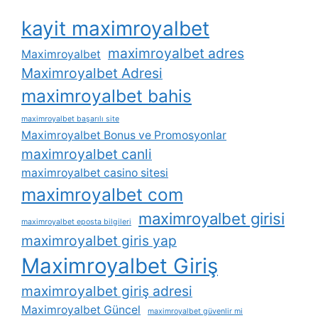
kayit maximroyalbet
maximroyalbet adres
Maximroyalbet
Maximroyalbet Adresi
maximroyalbet bahis
maximroyalbet başarılı site
Maximroyalbet Bonus ve Promosyonlar
maximroyalbet canli
maximroyalbet casino sitesi
maximroyalbet com
maximroyalbet girisi
maximroyalbet eposta bilgileri
maximroyalbet giris yap
Maximroyalbet Giriş
maximroyalbet giriş adresi
Maximroyalbet Güncel
maximroyalbet güvenlir mi