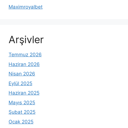
Maximroyalbet
Arşivler
Temmuz 2026
Haziran 2026
Nisan 2026
Eylül 2025
Haziran 2025
Mayıs 2025
Şubat 2025
Ocak 2025