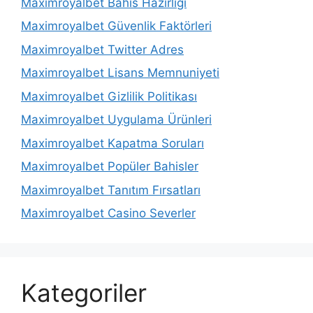
Maximroyalbet Bahis Hazırlığı
Maximroyalbet Güvenlik Faktörleri
Maximroyalbet Twitter Adres
Maximroyalbet Lisans Memnuniyeti
Maximroyalbet Gizlilik Politikası
Maximroyalbet Uygulama Ürünleri
Maximroyalbet Kapatma Soruları
Maximroyalbet Popüler Bahisler
Maximroyalbet Tanıtım Fırsatları
Maximroyalbet Casino Severler
Kategoriler