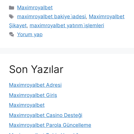
Kategoriler
Maximroyalbet
Etiketler
maximroyalbet bakiye i̇adesi
,
Maximroyalbet
Şikayet
,
maximroyalbet yatırım i̇şlemleri
Yorum yap
Son Yazılar
Maximroyalbet Adresi
Maximroyalbet Giriş
Maximroyalbet
Maximroyalbet Casino Desteği
Maximroyalbet Parola Güncelleme