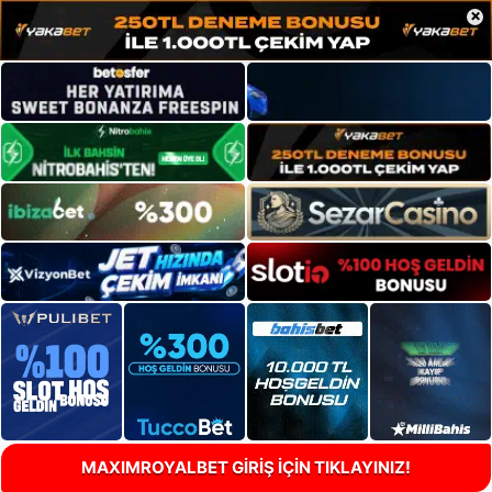
×
MAXIMROYALBET GİRİŞ İÇİN TIKLAYINIZ!