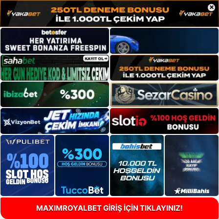
×
MAXIMROYALBET GİRİŞ İÇİN TIKLAYINIZ!