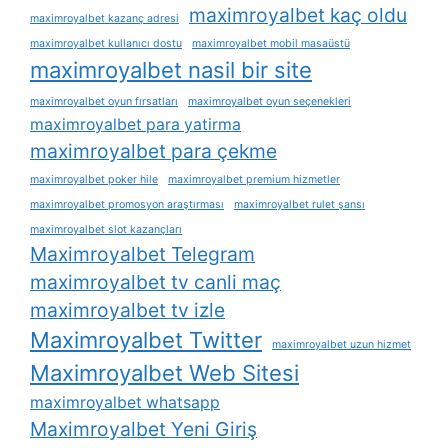
maximroyalbet kaç oldu
maximroyalbet kazanç adresi
maximroyalbet kullanıcı dostu
maximroyalbet mobil masaüstü
maximroyalbet nasil bir site
maximroyalbet oyun fırsatları
maximroyalbet oyun seçenekleri
maximroyalbet para yatirma
maximroyalbet para çekme
maximroyalbet poker hile
maximroyalbet premium hizmetler
maximroyalbet promosyon araştırması
maximroyalbet rulet şansı
maximroyalbet slot kazançları
Maximroyalbet Telegram
maximroyalbet tv canli maç
maximroyalbet tv izle
Maximroyalbet Twitter
maximroyalbet uzun hizmet
Maximroyalbet Web Sitesi
maximroyalbet whatsapp
Maximroyalbet Yeni Giriş