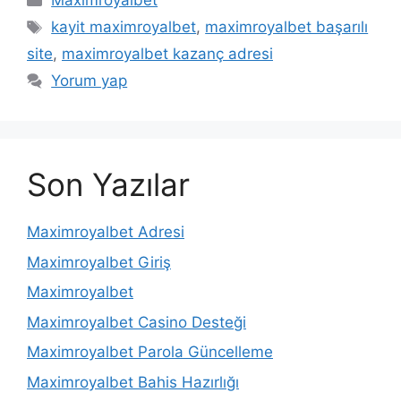
Maximroyalbet
Etiketler
kayit maximroyalbet
,
maximroyalbet başarılı
site
,
maximroyalbet kazanç adresi
Yorum yap
Son Yazılar
Maximroyalbet Adresi
Maximroyalbet Giriş
Maximroyalbet
Maximroyalbet Casino Desteği
Maximroyalbet Parola Güncelleme
Maximroyalbet Bahis Hazırlığı