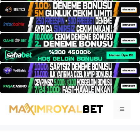
İçeriğe
atla
Menü