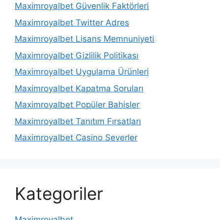
Maximroyalbet Güvenlik Faktörleri
Maximroyalbet Twitter Adres
Maximroyalbet Lisans Memnuniyeti
Maximroyalbet Gizlilik Politikası
Maximroyalbet Uygulama Ürünleri
Maximroyalbet Kapatma Soruları
Maximroyalbet Popüler Bahisler
Maximroyalbet Tanıtım Fırsatları
Maximroyalbet Casino Severler
Kategoriler
Maximroyalbet