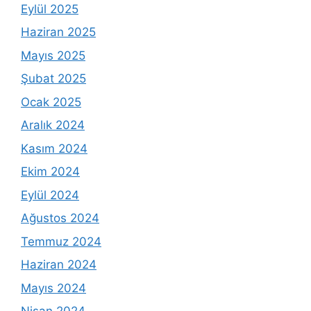
Eylül 2025
Haziran 2025
Mayıs 2025
Şubat 2025
Ocak 2025
Aralık 2024
Kasım 2024
Ekim 2024
Eylül 2024
Ağustos 2024
Temmuz 2024
Haziran 2024
Mayıs 2024