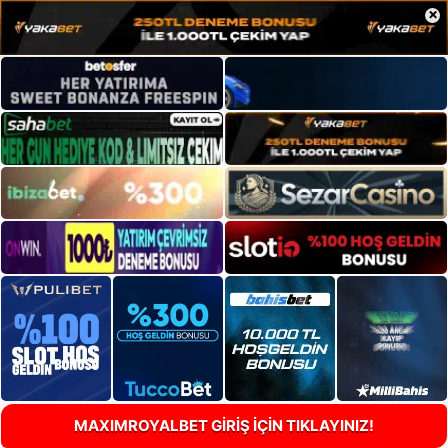
×
MAXIMROYALBET GİRİŞ İÇİN TIKLAYINIZ!