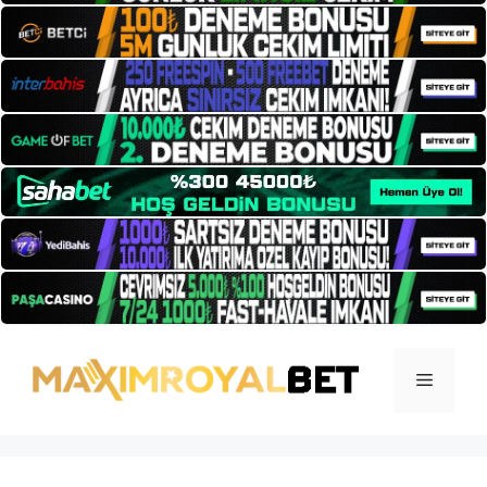
İçeriğe
atla
Menü