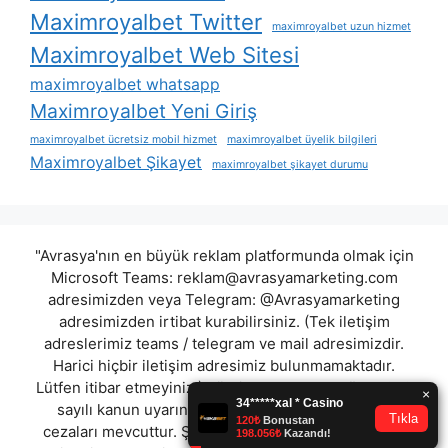
Maximroyalbet Twitter
maximroyalbet uzun hizmet
Maximroyalbet Web Sitesi
maximroyalbet whatsapp
Maximroyalbet Yeni Giriş
maximroyalbet ücretsiz mobil hizmet
maximroyalbet üyelik bilgileri
Maximroyalbet Şikayet
maximroyalbet şikayet durumu
"Avrasya'nın en büyük reklam platformunda olmak için
Microsoft Teams:
reklam@avrasyamarketing.com
adresimizden veya Telegram: @Avrasyamarketing
adresimizden irtibat kurabilirsiniz. (Tek iletişim
adreslerimiz teams / telegram ve mail adresimizdir.
Harici hiçbir iletişim adresimiz bulunmamaktadır.
Lütfen itibar etmeyiniz.) Türkiye yasalarına göre 7258
sayılı kanun uyarınca yasa dışı bahis oynamanın
cezaları mevcuttur. Şu an bulunduğunuz site hiç bir