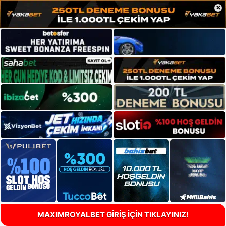
×
MAXIMROYALBET GİRİŞ İÇİN TIKLAYINIZ!