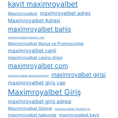
kayit maximroyalbet
maximroyalbet adres
Maximroyalbet
Maximroyalbet Adresi
maximroyalbet bahis
maximroyalbet başarılı site
Maximroyalbet Bonus ve Promosyonlar
maximroyalbet canli
maximroyalbet casino sitesi
maximroyalbet com
maximroyalbet girisi
maximroyalbet eposta bilgileri
maximroyalbet giris yap
Maximroyalbet Giriş
maximroyalbet giriş adresi
Maximroyalbet Güncel
maximroyalbet güvenlir mi
maximroyalbet hakkında
maximroyalbet kayit