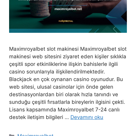
Maximroyalbet slot makinesi Maximroyalbet slot
makinesi web sitesini ziyaret eden kişiler sıklıkla
çeşitli spor etkinliklerine ilişkin bahislerle ilgili
casino sorunlarıyla ilişkilendirilmektedir.
Blackjack en çok oynanan casino oyunudur. Bu
web sitesi, ulusal casinolar için önde gelen
destinasyonlardan biri olarak hızla tanındı ve
sunduğu çeşitli fırsatlarla bireylerin ilgisini çekti.
Lisans kapsamında Maximroyalbet 7-24 canlı
destek iletişim bilgileri …
Devamını oku
Kategoriler