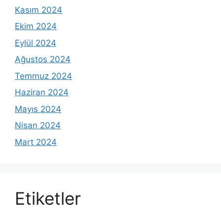
Kasım 2024
Ekim 2024
Eylül 2024
Ağustos 2024
Temmuz 2024
Haziran 2024
Mayıs 2024
Nisan 2024
Mart 2024
Etiketler