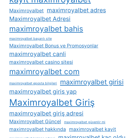
maximroyalbet adres
Maximroyalbet
Maximroyalbet Adresi
maximroyalbet bahis
maximroyalbet başarılı site
Maximroyalbet Bonus ve Promosyonlar
maximroyalbet canli
maximroyalbet casino sitesi
maximroyalbet com
maximroyalbet girisi
maximroyalbet eposta bilgileri
maximroyalbet giris yap
Maximroyalbet Giriş
maximroyalbet giriş adresi
Maximroyalbet Güncel
maximroyalbet güvenlir mi
maximroyalbet hakkında
maximroyalbet kayit
maximroyalbet kaç oldu