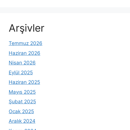
Arşivler
Temmuz 2026
Haziran 2026
Nisan 2026
Eylül 2025
Haziran 2025
Mayıs 2025
Şubat 2025
Ocak 2025
Aralık 2024