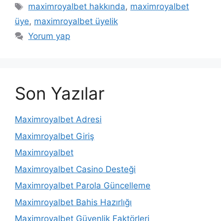
Etiketler
maximroyalbet hakkında
,
maximroyalbet
üye
,
maximroyalbet üyelik
Yorum yap
Son Yazılar
Maximroyalbet Adresi
Maximroyalbet Giriş
Maximroyalbet
Maximroyalbet Casino Desteği
Maximroyalbet Parola Güncelleme
Maximroyalbet Bahis Hazırlığı
Maximroyalbet Güvenlik Faktörleri