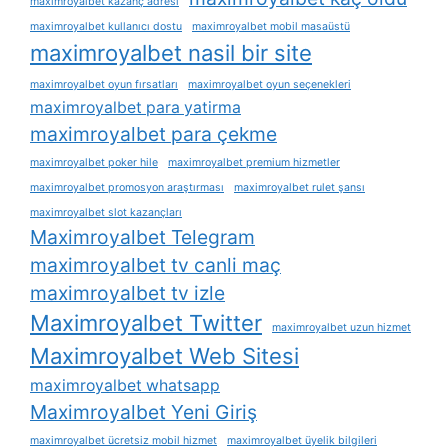
maximroyalbet kazanç adresi
maximroyalbet kullanıcı dostu
maximroyalbet mobil masaüstü
maximroyalbet nasil bir site
maximroyalbet oyun fırsatları
maximroyalbet oyun seçenekleri
maximroyalbet para yatirma
maximroyalbet para çekme
maximroyalbet poker hile
maximroyalbet premium hizmetler
maximroyalbet promosyon araştırması
maximroyalbet rulet şansı
maximroyalbet slot kazançları
Maximroyalbet Telegram
maximroyalbet tv canli maç
maximroyalbet tv izle
Maximroyalbet Twitter
maximroyalbet uzun hizmet
Maximroyalbet Web Sitesi
maximroyalbet whatsapp
Maximroyalbet Yeni Giriş
maximroyalbet ücretsiz mobil hizmet
maximroyalbet üyelik bilgileri