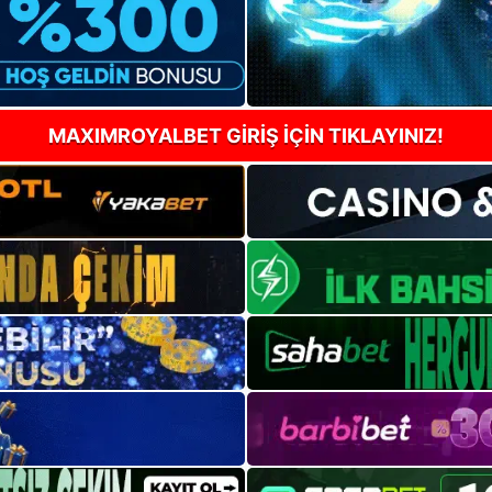
MAXIMROYALBET GİRİŞ İÇİN TIKLAYINIZ!