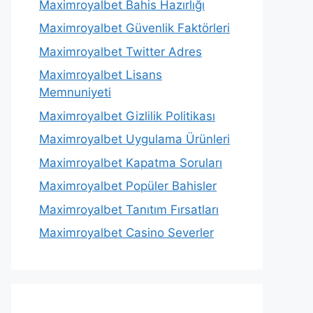
Maximroyalbet Bahis Hazırlığı
Maximroyalbet Güvenlik Faktörleri
Maximroyalbet Twitter Adres
Maximroyalbet Lisans
Memnuniyeti
Maximroyalbet Gizlilik Politikası
Maximroyalbet Uygulama Ürünleri
Maximroyalbet Kapatma Soruları
Maximroyalbet Popüler Bahisler
Maximroyalbet Tanıtım Fırsatları
Maximroyalbet Casino Severler