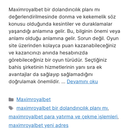
Maximroyalbet bir dolandırıcılık planı mı
değerlendirilmesinde donma ve kekemelik söz
konusu olduğunda kesintiler ve duraklamalar
yaşandığı anlamına gelir. Bu, bilginin önemi veya
anlamı olduğu anlamına gelir. Sorun değil. Oyun
site üzerinden kolayca puan kazanabileceğiniz
ve kazancınızı anında hesabınızda
görebileceğiniz bir oyun türüdür. Seçtiğiniz
bahis şirketinin hizmetlerinin yanı sıra ek
avantajlar da sağlayıp sağlamadığını
doğrulamak önemlidir. …
Devamını oku
Kategoriler
Maximroyalbet
Etiketler
maximroyalbet bir dolandırıcılık planı mı
,
maximroyalbet para yatırma ve çekme i̇şlemleri
,
maximroyalbet yeni adres