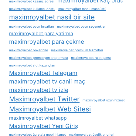
maximroyalbet kaç oldu
maximroyalbet kazanç adresi
maximroyalbet kullanıcı dostu
maximroyalbet mobil masaüstü
maximroyalbet nasil bir site
maximroyalbet oyun fırsatları
maximroyalbet oyun seçenekleri
maximroyalbet para yatirma
maximroyalbet para çekme
maximroyalbet poker hile
maximroyalbet premium hizmetler
maximroyalbet promosyon araştırması
maximroyalbet rulet şansı
maximroyalbet slot kazançları
Maximroyalbet Telegram
maximroyalbet tv canli maç
maximroyalbet tv izle
Maximroyalbet Twitter
maximroyalbet uzun hizmet
Maximroyalbet Web Sitesi
maximroyalbet whatsapp
Maximroyalbet Yeni Giriş
maximroyalbet ücretsiz mobil hizmet
maximroyalbet üyelik bilgileri