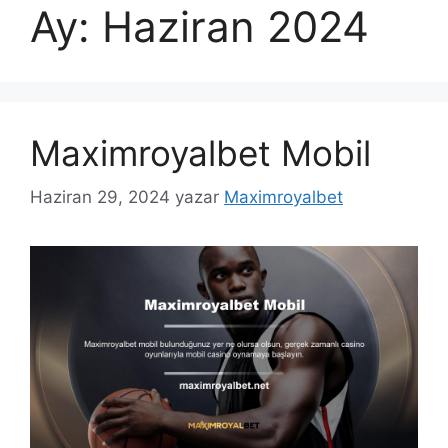
Ay:
Haziran 2024
Maximroyalbet Mobil
Haziran 29, 2024
yazar
Maximroyalbet