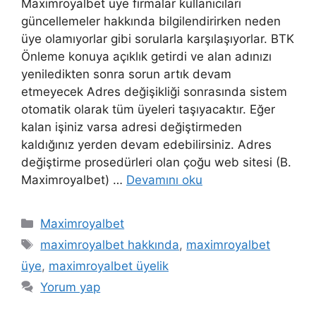
Maximroyalbet üye firmalar kullanıcıları
güncellemeler hakkında bilgilendirirken neden
üye olamıyorlar gibi sorularla karşılaşıyorlar. BTK
Önleme konuya açıklık getirdi ve alan adınızı
yeniledikten sonra sorun artık devam
etmeyecek Adres değişikliği sonrasında sistem
otomatik olarak tüm üyeleri taşıyacaktır. Eğer
kalan işiniz varsa adresi değiştirmeden
kaldığınız yerden devam edebilirsiniz. Adres
değiştirme prosedürleri olan çoğu web sitesi (B.
Maximroyalbet) …
Devamını oku
Kategoriler
Maximroyalbet
Etiketler
maximroyalbet hakkında
,
maximroyalbet
üye
,
maximroyalbet üyelik
Yorum yap