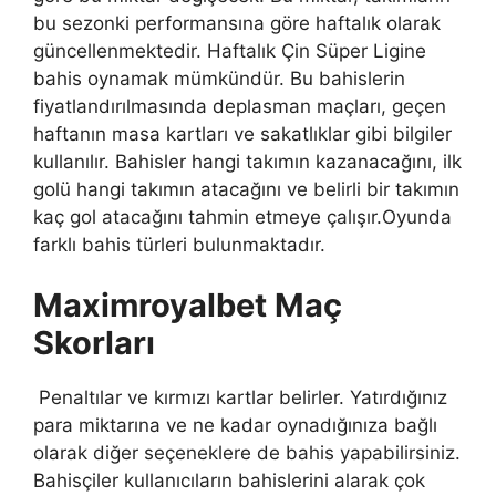
bu sezonki performansına göre haftalık olarak
güncellenmektedir. Haftalık Çin Süper Ligine
bahis oynamak mümkündür. Bu bahislerin
fiyatlandırılmasında deplasman maçları, geçen
haftanın masa kartları ve sakatlıklar gibi bilgiler
kullanılır. Bahisler hangi takımın kazanacağını, ilk
golü hangi takımın atacağını ve belirli bir takımın
kaç gol atacağını tahmin etmeye çalışır.Oyunda
farklı bahis türleri bulunmaktadır.
Maximroyalbet Maç
Skorları
Penaltılar ve kırmızı kartlar belirler. Yatırdığınız
para miktarına ve ne kadar oynadığınıza bağlı
olarak diğer seçeneklere de bahis yapabilirsiniz.
Bahisçiler kullanıcıların bahislerini alarak çok