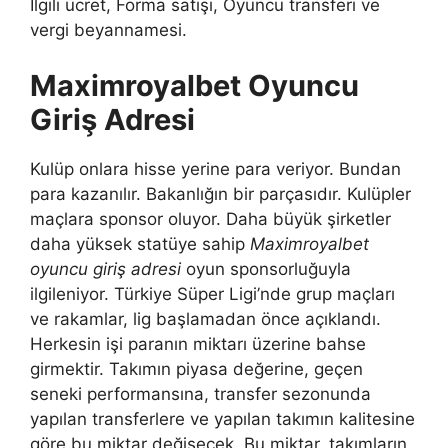
İlgili ücret, Forma satışı, Oyuncu transferi ve
vergi beyannamesi.
Maximroyalbet Oyuncu
Giriş Adresi
Kulüp onlara hisse yerine para veriyor. Bundan
para kazanılır. Bakanlığın bir parçasıdır. Kulüpler
maçlara sponsor oluyor. Daha büyük şirketler
daha yüksek statüye sahip
Maximroyalbet
oyuncu giriş adresi
oyun sponsorluğuyla
ilgileniyor. Türkiye Süper Ligi’nde grup maçları
ve rakamlar, lig başlamadan önce açıklandı.
Herkesin işi paranın miktarı üzerine bahse
girmektir. Takımın piyasa değerine, geçen
seneki performansına, transfer sezonunda
yapılan transferlere ve yapılan takımın kalitesine
göre bu miktar değişecek. Bu miktar, takımların