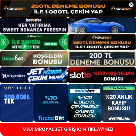
×
MAXIMROYALBET GİRİŞ İÇİN TIKLAYINIZ!