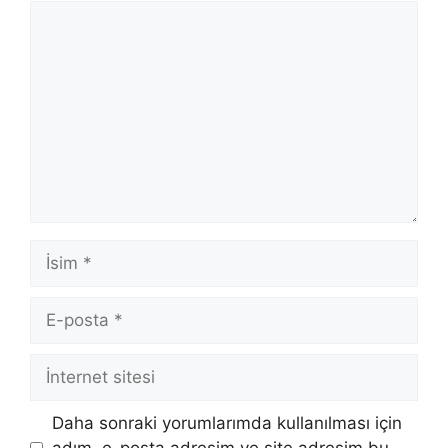
Yorum
İsim
E-
posta
İnternet
sitesi
Daha sonraki yorumlarımda kullanılması için
adım, e-posta adresim ve site adresim bu