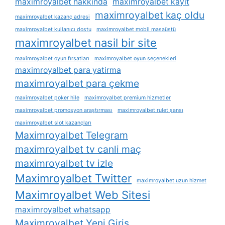
maximroyalbet hakkında
maximroyalbet kayit
maximroyalbet kaç oldu
maximroyalbet kazanç adresi
maximroyalbet kullanıcı dostu
maximroyalbet mobil masaüstü
maximroyalbet nasil bir site
maximroyalbet oyun fırsatları
maximroyalbet oyun seçenekleri
maximroyalbet para yatirma
maximroyalbet para çekme
maximroyalbet poker hile
maximroyalbet premium hizmetler
maximroyalbet promosyon araştırması
maximroyalbet rulet şansı
maximroyalbet slot kazançları
Maximroyalbet Telegram
maximroyalbet tv canli maç
maximroyalbet tv izle
Maximroyalbet Twitter
maximroyalbet uzun hizmet
Maximroyalbet Web Sitesi
maximroyalbet whatsapp
Maximroyalbet Yeni Giriş