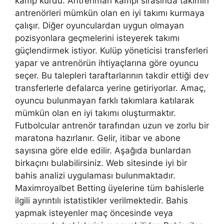
kamp kurdu. Antrenman kampı sırasında takımın
antrenörleri mümkün olan en iyi takımı kurmaya
çalışır. Diğer oyunculardan uygun olmayan
pozisyonlara geçmelerini isteyerek takımı
güçlendirmek istiyor. Kulüp yöneticisi transferleri
yapar ve antrenörün ihtiyaçlarına göre oyuncu
seçer. Bu talepleri taraftarlarının takdir ettiği dev
transferlerle defalarca yerine getiriyorlar. Amaç,
oyuncu bulunmayan farklı takımlara katılarak
mümkün olan en iyi takımı oluşturmaktır.
Futbolcular antrenör tarafından uzun ve zorlu bir
maratona hazırlanır. Gelir, itibar ve abone
sayısına göre elde edilir. Aşağıda bunlardan
birkaçını bulabilirsiniz. Web sitesinde iyi bir
bahis analizi uygulaması bulunmaktadır.
Maximroyalbet Betting üyelerine tüm bahislerle
ilgili ayrıntılı istatistikler verilmektedir. Bahis
yapmak isteyenler maç öncesinde veya