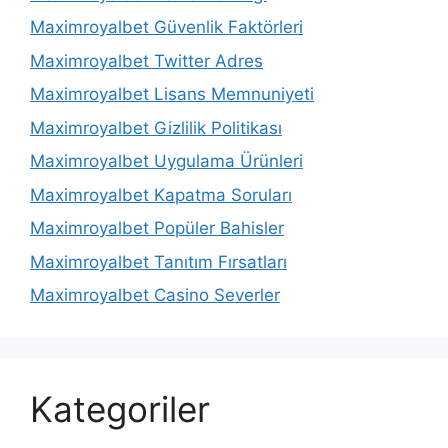
Maximroyalbet Güvenlik Faktörleri
Maximroyalbet Twitter Adres
Maximroyalbet Lisans Memnuniyeti
Maximroyalbet Gizlilik Politikası
Maximroyalbet Uygulama Ürünleri
Maximroyalbet Kapatma Soruları
Maximroyalbet Popüler Bahisler
Maximroyalbet Tanıtım Fırsatları
Maximroyalbet Casino Severler
Kategoriler