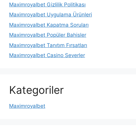
Maximroyalbet Gizlilik Politikası
Maximroyalbet Uygulama Ürünleri
Maximroyalbet Kapatma Soruları
Maximroyalbet Popüler Bahisler
Maximroyalbet Tanıtım Fırsatları
Maximroyalbet Casino Severler
Kategoriler
Maximroyalbet