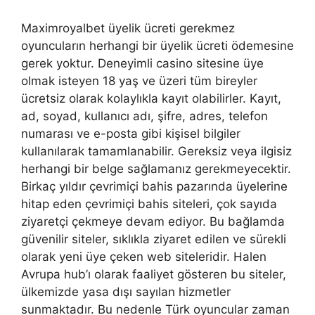
Maximroyalbet üyelik ücreti gerekmez
oyuncuların herhangi bir üyelik ücreti ödemesine
gerek yoktur. Deneyimli casino sitesine üye
olmak isteyen 18 yaş ve üzeri tüm bireyler
ücretsiz olarak kolaylıkla kayıt olabilirler. Kayıt,
ad, soyad, kullanıcı adı, şifre, adres, telefon
numarası ve e-posta gibi kişisel bilgiler
kullanılarak tamamlanabilir. Gereksiz veya ilgisiz
herhangi bir belge sağlamanız gerekmeyecektir.
Birkaç yıldır çevrimiçi bahis pazarında üyelerine
hitap eden çevrimiçi bahis siteleri, çok sayıda
ziyaretçi çekmeye devam ediyor. Bu bağlamda
güvenilir siteler, sıklıkla ziyaret edilen ve sürekli
olarak yeni üye çeken web siteleridir. Halen
Avrupa hub’ı olarak faaliyet gösteren bu siteler,
ülkemizde yasa dışı sayılan hizmetler
sunmaktadır. Bu nedenle Türk oyuncular zaman