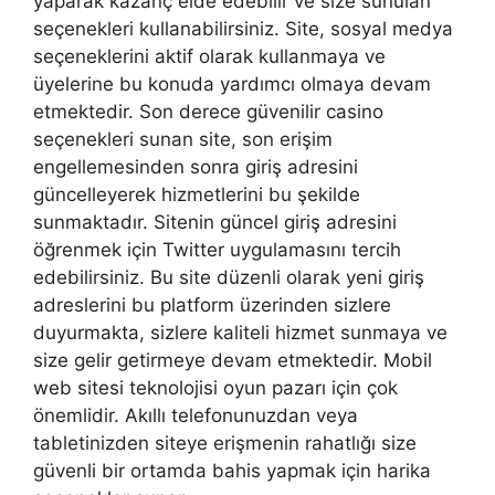
yaparak kazanç elde edebilir ve size sunulan
seçenekleri kullanabilirsiniz. Site, sosyal medya
seçeneklerini aktif olarak kullanmaya ve
üyelerine bu konuda yardımcı olmaya devam
etmektedir. Son derece güvenilir casino
seçenekleri sunan site, son erişim
engellemesinden sonra giriş adresini
güncelleyerek hizmetlerini bu şekilde
sunmaktadır. Sitenin güncel giriş adresini
öğrenmek için Twitter uygulamasını tercih
edebilirsiniz. Bu site düzenli olarak yeni giriş
adreslerini bu platform üzerinden sizlere
duyurmakta, sizlere kaliteli hizmet sunmaya ve
size gelir getirmeye devam etmektedir. Mobil
web sitesi teknolojisi oyun pazarı için çok
önemlidir. Akıllı telefonunuzdan veya
tabletinizden siteye erişmenin rahatlığı size
güvenli bir ortamda bahis yapmak için harika