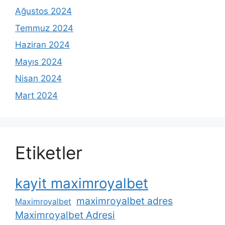
Ağustos 2024
Temmuz 2024
Haziran 2024
Mayıs 2024
Nisan 2024
Mart 2024
Etiketler
kayit maximroyalbet
maximroyalbet adres
Maximroyalbet
Maximroyalbet Adresi