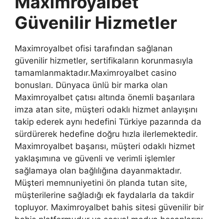
Maximroyalbet
Güvenilir Hizmetler
Maximroyalbet ofisi tarafından sağlanan
güvenilir hizmetler, sertifikaların korunmasıyla
tamamlanmaktadır.Maximroyalbet casino
bonusları. Dünyaca ünlü bir marka olan
Maximroyalbet çatısı altında önemli başarılara
imza atan site, müşteri odaklı hizmet anlayışını
takip ederek aynı hedefini Türkiye pazarında da
sürdürerek hedefine doğru hızla ilerlemektedir.
Maximroyalbet başarısı, müşteri odaklı hizmet
yaklaşımına ve güvenli ve verimli işlemler
sağlamaya olan bağlılığına dayanmaktadır.
Müşteri memnuniyetini ön planda tutan site,
müşterilerine sağladığı ek faydalarla da takdir
topluyor. Maximroyalbet bahis sitesi güvenilir bir