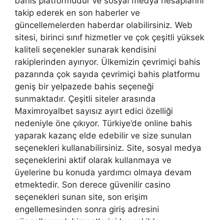
bahis platformudur ve sosyal medya hesaplarını
takip ederek en son haberler ve
güncellemelerden haberdar olabilirsiniz. Web
sitesi, birinci sınıf hizmetler ve çok çeşitli yüksek
kaliteli seçenekler sunarak kendisini
rakiplerinden ayırıyor. Ülkemizin çevrimiçi bahis
pazarında çok sayıda çevrimiçi bahis platformu
geniş bir yelpazede bahis seçeneği
sunmaktadır. Çeşitli siteler arasında
Maximroyalbet sayısız ayırt edici özelliği
nedeniyle öne çıkıyor. Türkiye’de online bahis
yaparak kazanç elde edebilir ve size sunulan
seçenekleri kullanabilirsiniz. Site, sosyal medya
seçeneklerini aktif olarak kullanmaya ve
üyelerine bu konuda yardımcı olmaya devam
etmektedir. Son derece güvenilir casino
seçenekleri sunan site, son erişim
engellemesinden sonra giriş adresini