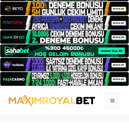
İçeriğe
atla
Menü