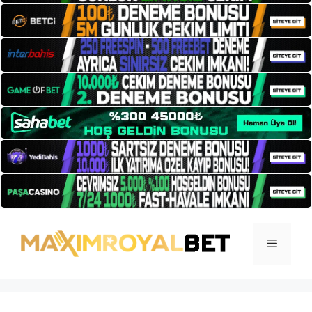
İçeriğe
atla
Menü