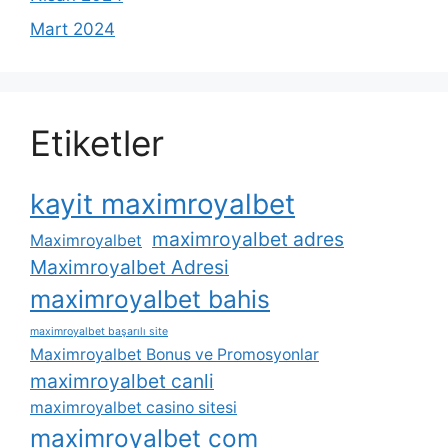
Mart 2024
Etiketler
kayit maximroyalbet
maximroyalbet adres
Maximroyalbet
Maximroyalbet Adresi
maximroyalbet bahis
maximroyalbet başarılı site
Maximroyalbet Bonus ve Promosyonlar
maximroyalbet canli
maximroyalbet casino sitesi
maximroyalbet com