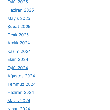
Eylül 2025
Haziran 2025
Mayıs 2025
Şubat 2025
Ocak 2025
Aralık 2024
Kasım 2024
Ekim 2024
Eylül 2024
Ağustos 2024
Temmuz 2024
Haziran 2024
Mayıs 2024
Nisan 2024