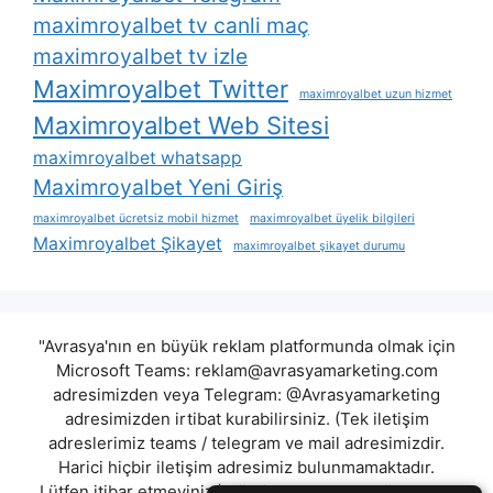
maximroyalbet tv canli maç
maximroyalbet tv izle
Maximroyalbet Twitter
maximroyalbet uzun hizmet
Maximroyalbet Web Sitesi
maximroyalbet whatsapp
Maximroyalbet Yeni Giriş
maximroyalbet ücretsiz mobil hizmet
maximroyalbet üyelik bilgileri
Maximroyalbet Şikayet
maximroyalbet şikayet durumu
"Avrasya'nın en büyük reklam platformunda olmak için
Microsoft Teams:
reklam@avrasyamarketing.com
adresimizden veya Telegram: @Avrasyamarketing
adresimizden irtibat kurabilirsiniz. (Tek iletişim
adreslerimiz teams / telegram ve mail adresimizdir.
Harici hiçbir iletişim adresimiz bulunmamaktadır.
Lütfen itibar etmeyiniz.) Türkiye yasalarına göre 7258