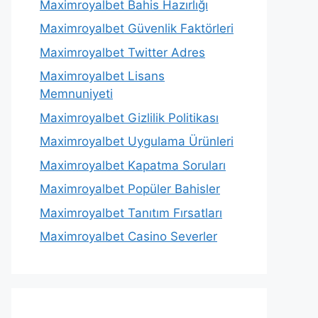
Maximroyalbet Bahis Hazırlığı
Maximroyalbet Güvenlik Faktörleri
Maximroyalbet Twitter Adres
Maximroyalbet Lisans
Memnuniyeti
Maximroyalbet Gizlilik Politikası
Maximroyalbet Uygulama Ürünleri
Maximroyalbet Kapatma Soruları
Maximroyalbet Popüler Bahisler
Maximroyalbet Tanıtım Fırsatları
Maximroyalbet Casino Severler