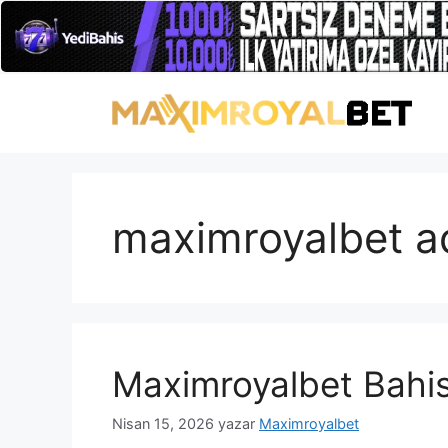
İçeriğe
atla
maximroyalbet ad
Maximroyalbet Bahis 
Nisan 15, 2026
yazar
Maximroyalbet