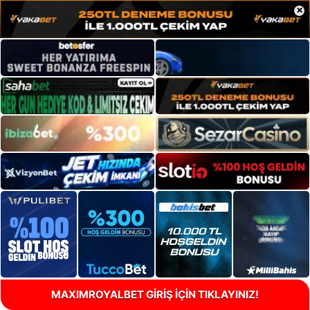
×
MAXIMROYALBET GİRİŞ İÇİN TIKLAYINIZ!