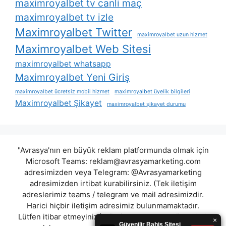
maximroyalbet tv canli maç
maximroyalbet tv izle
Maximroyalbet Twitter
maximroyalbet uzun hizmet
Maximroyalbet Web Sitesi
maximroyalbet whatsapp
Maximroyalbet Yeni Giriş
maximroyalbet ücretsiz mobil hizmet
maximroyalbet üyelik bilgileri
Maximroyalbet Şikayet
maximroyalbet şikayet durumu
"Avrasya'nın en büyük reklam platformunda olmak için
Microsoft Teams:
reklam@avrasyamarketing.com
adresimizden veya Telegram: @Avrasyamarketing
adresimizden irtibat kurabilirsiniz. (Tek iletişim
adreslerimiz teams / telegram ve mail adresimizdir.
Harici hiçbir iletişim adresimiz bulunmamaktadır.
Lütfen itibar etmeyiniz.) Türkiye yasalarına göre 7258