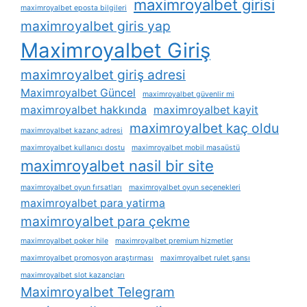
maximroyalbet girisi
maximroyalbet eposta bilgileri
maximroyalbet giris yap
Maximroyalbet Giriş
maximroyalbet giriş adresi
Maximroyalbet Güncel
maximroyalbet güvenlir mi
maximroyalbet hakkında
maximroyalbet kayit
maximroyalbet kaç oldu
maximroyalbet kazanç adresi
maximroyalbet kullanıcı dostu
maximroyalbet mobil masaüstü
maximroyalbet nasil bir site
maximroyalbet oyun fırsatları
maximroyalbet oyun seçenekleri
maximroyalbet para yatirma
maximroyalbet para çekme
maximroyalbet poker hile
maximroyalbet premium hizmetler
maximroyalbet promosyon araştırması
maximroyalbet rulet şansı
maximroyalbet slot kazançları
Maximroyalbet Telegram