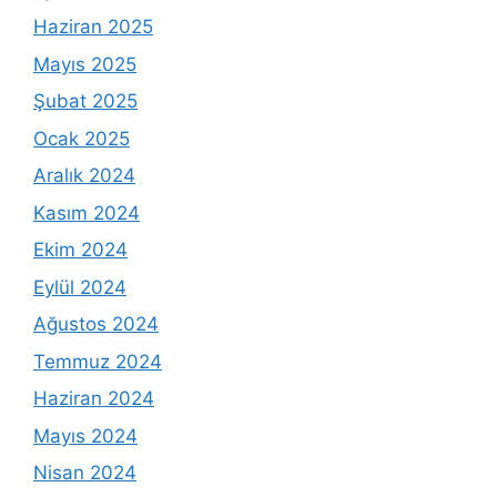
Haziran 2025
Mayıs 2025
Şubat 2025
Ocak 2025
Aralık 2024
Kasım 2024
Ekim 2024
Eylül 2024
Ağustos 2024
Temmuz 2024
Haziran 2024
Mayıs 2024
Nisan 2024