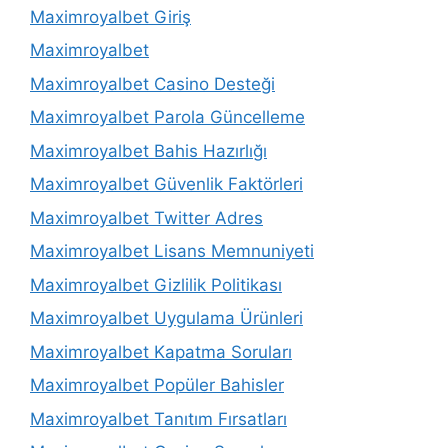
Maximroyalbet Giriş
Maximroyalbet
Maximroyalbet Casino Desteği
Maximroyalbet Parola Güncelleme
Maximroyalbet Bahis Hazırlığı
Maximroyalbet Güvenlik Faktörleri
Maximroyalbet Twitter Adres
Maximroyalbet Lisans Memnuniyeti
Maximroyalbet Gizlilik Politikası
Maximroyalbet Uygulama Ürünleri
Maximroyalbet Kapatma Soruları
Maximroyalbet Popüler Bahisler
Maximroyalbet Tanıtım Fırsatları