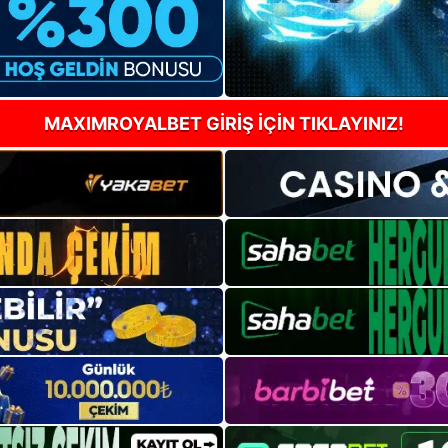
MAXIMROYALBET GİRİŞ İÇİN TIKLAYINIZ!