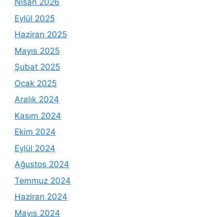
Nisan 2026
Eylül 2025
Haziran 2025
Mayıs 2025
Şubat 2025
Ocak 2025
Aralık 2024
Kasım 2024
Ekim 2024
Eylül 2024
Ağustos 2024
Temmuz 2024
Haziran 2024
Mayıs 2024