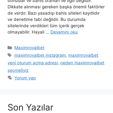
bonuslar ve bahis oranları ile ilgili değildir.
Dikkate alınması gereken başka önemli faktörler
de vardır. Bazı yasadışı bahis siteleri kayıtlıdır
ve denetime tabi değildir. Bu durumda
sitelerinde verdikleri tüm içerik gerçek
olmayabilir. Hayali …
Devamını oku
Kategoriler
Maximroyalbet
Etiketler
maximroyalbet instagram
,
maximroyalbet
yeni oturum açma adresi
,
neden maximroyalbet
seçmeliyiz
Yorum yap
Son Yazılar