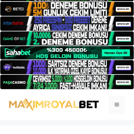
İçeriğe
atla
Menü