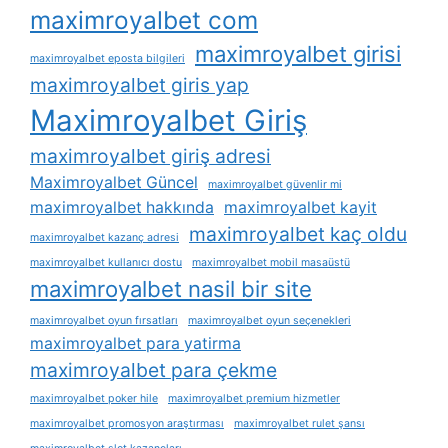
maximroyalbet com
maximroyalbet girisi
maximroyalbet eposta bilgileri
maximroyalbet giris yap
Maximroyalbet Giriş
maximroyalbet giriş adresi
Maximroyalbet Güncel
maximroyalbet güvenlir mi
maximroyalbet hakkında
maximroyalbet kayit
maximroyalbet kaç oldu
maximroyalbet kazanç adresi
maximroyalbet kullanıcı dostu
maximroyalbet mobil masaüstü
maximroyalbet nasil bir site
maximroyalbet oyun fırsatları
maximroyalbet oyun seçenekleri
maximroyalbet para yatirma
maximroyalbet para çekme
maximroyalbet poker hile
maximroyalbet premium hizmetler
maximroyalbet promosyon araştırması
maximroyalbet rulet şansı