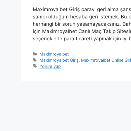
Maximroyalbet Giriş parayı geri alma şan
sahibi olduğum hesaba geri istemek. Bu 
herhangi bir sorun yaşamayacaksınız. Bahi
için Maximroyalbet Canlı Maç Takip Sitesini
seçeneklerle para ticareti yapmak için iyi 
Kategoriler
Maximroyalbet
Etiketler
Maximroyalbet Giriş
,
Maximroyalbet Online Giri
Yorum yap