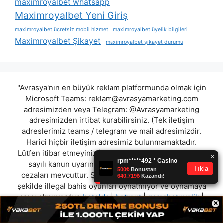
maximroyalbet whatsapp
Maximroyalbet Yeni Giriş
maximroyalbet ücretsiz mobil hizmet
maximroyalbet üyelik bilgileri
Maximroyalbet Şikayet
maximroyalbet şikayet durumu
"Avrasya'nın en büyük reklam platformunda olmak için
Microsoft Teams:
reklam@avrasyamarketing.com
adresimizden veya Telegram: @Avrasyamarketing
adresimizden irtibat kurabilirsiniz. (Tek iletişim
adreslerimiz teams / telegram ve mail adresimizdir.
Harici hiçbir iletişim adresimiz bulunmamaktadır.
Lütfen itibar etmeyiniz.) Türkiye yasalarına göre 7258
sayılı kanun uyarınca yasa dışı bahis oynamanın
cezaları mevcuttur. Şu an bulunduğunuz site hiç bir
şekilde illegal bahis oyunları oynatmıyor ve oynamaya
aracı olmuyordur.
betolds
|
betrout
|
gamabetuyelik
|
×
pashacasino
|
betofwar
|
limitsizbet
|
wslot
|
newbahis
"