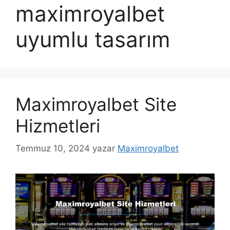
maximroyalbet
uyumlu tasarım
Maximroyalbet Site
Hizmetleri
Temmuz 10, 2024
yazar
Maximroyalbet