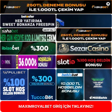
×
MAXIMROYALBET GİRİŞ İÇİN TIKLAYINIZ!