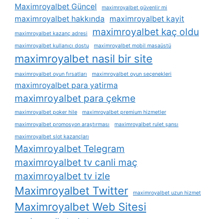
Maximroyalbet Güncel
maximroyalbet güvenlir mi
maximroyalbet hakkında
maximroyalbet kayit
maximroyalbet kaç oldu
maximroyalbet kazanç adresi
maximroyalbet kullanıcı dostu
maximroyalbet mobil masaüstü
maximroyalbet nasil bir site
maximroyalbet oyun fırsatları
maximroyalbet oyun seçenekleri
maximroyalbet para yatirma
maximroyalbet para çekme
maximroyalbet poker hile
maximroyalbet premium hizmetler
maximroyalbet promosyon araştırması
maximroyalbet rulet şansı
maximroyalbet slot kazançları
Maximroyalbet Telegram
maximroyalbet tv canli maç
maximroyalbet tv izle
Maximroyalbet Twitter
maximroyalbet uzun hizmet
Maximroyalbet Web Sitesi