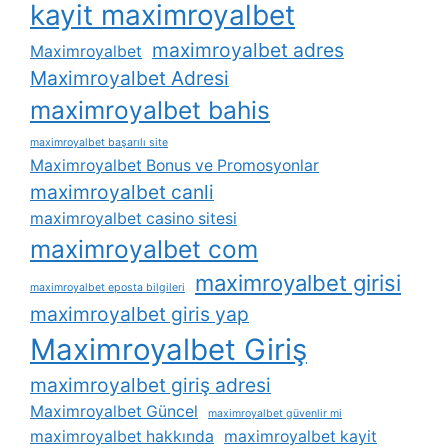
kayit maximroyalbet
maximroyalbet adres
Maximroyalbet
Maximroyalbet Adresi
maximroyalbet bahis
maximroyalbet başarılı site
Maximroyalbet Bonus ve Promosyonlar
maximroyalbet canli
maximroyalbet casino sitesi
maximroyalbet com
maximroyalbet girisi
maximroyalbet eposta bilgileri
maximroyalbet giris yap
Maximroyalbet Giriş
maximroyalbet giriş adresi
Maximroyalbet Güncel
maximroyalbet güvenlir mi
maximroyalbet hakkında
maximroyalbet kayit