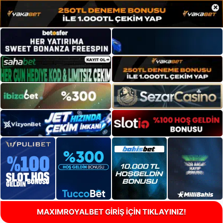
×
MAXIMROYALBET GİRİŞ İÇİN TIKLAYINIZ!