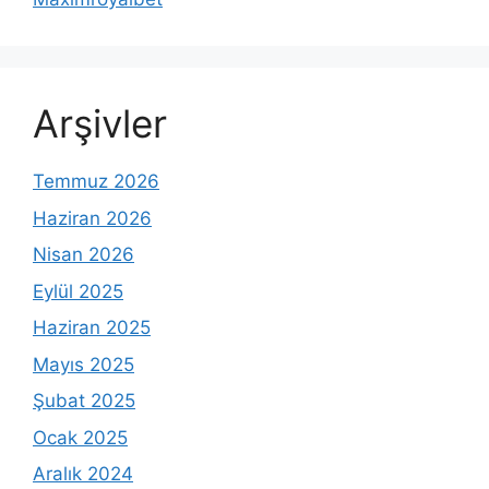
Arşivler
Temmuz 2026
Haziran 2026
Nisan 2026
Eylül 2025
Haziran 2025
Mayıs 2025
Şubat 2025
Ocak 2025
Aralık 2024