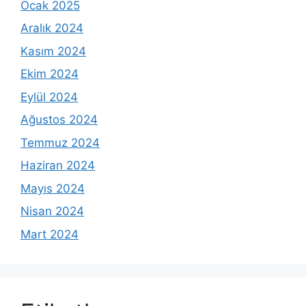
Ocak 2025
Aralık 2024
Kasım 2024
Ekim 2024
Eylül 2024
Ağustos 2024
Temmuz 2024
Haziran 2024
Mayıs 2024
Nisan 2024
Mart 2024