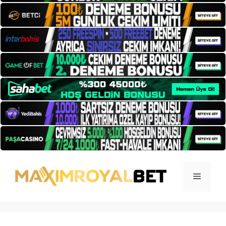
İçeriğe
atla
Menü