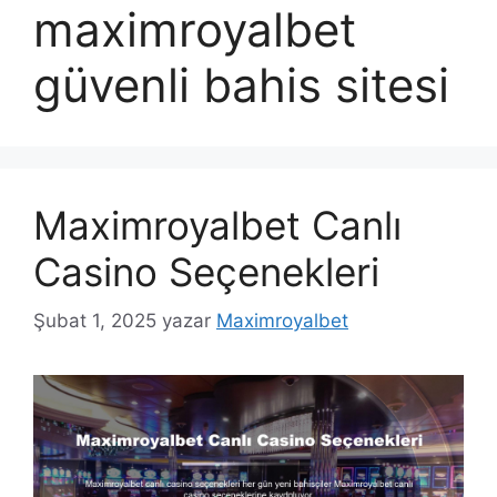
maximroyalbet
güvenli bahis sitesi
Maximroyalbet Canlı
Casino Seçenekleri
Şubat 1, 2025
yazar
Maximroyalbet