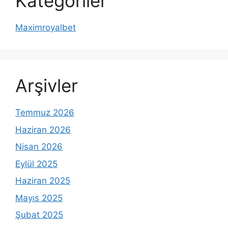
Kategoriler
Maximroyalbet
Arşivler
Temmuz 2026
Haziran 2026
Nisan 2026
Eylül 2025
Haziran 2025
Mayıs 2025
Şubat 2025