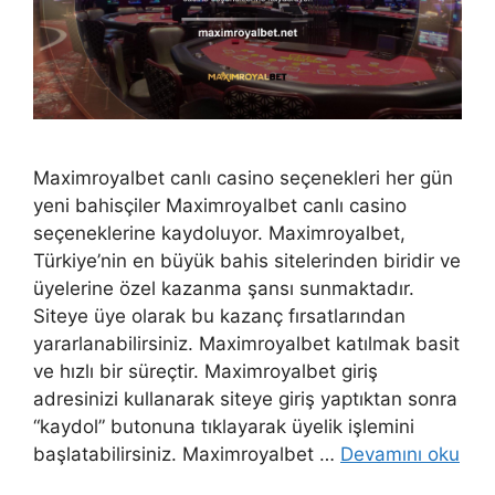
Maximroyalbet canlı casino seçenekleri her gün
yeni bahisçiler Maximroyalbet canlı casino
seçeneklerine kaydoluyor. Maximroyalbet,
Türkiye’nin en büyük bahis sitelerinden biridir ve
üyelerine özel kazanma şansı sunmaktadır.
Siteye üye olarak bu kazanç fırsatlarından
yararlanabilirsiniz. Maximroyalbet katılmak basit
ve hızlı bir süreçtir. Maximroyalbet giriş
adresinizi kullanarak siteye giriş yaptıktan sonra
“kaydol” butonuna tıklayarak üyelik işlemini
başlatabilirsiniz. Maximroyalbet …
Devamını oku