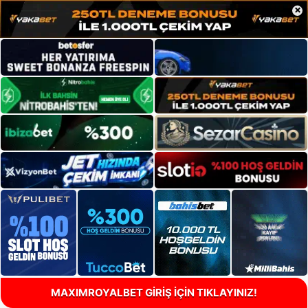
×
MAXIMROYALBET GİRİŞ İÇİN TIKLAYINIZ!