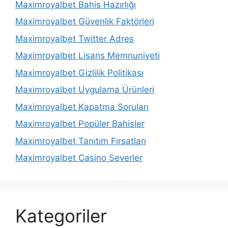
Maximroyalbet Bahis Hazırlığı
Maximroyalbet Güvenlik Faktörleri
Maximroyalbet Twitter Adres
Maximroyalbet Lisans Memnuniyeti
Maximroyalbet Gizlilik Politikası
Maximroyalbet Uygulama Ürünleri
Maximroyalbet Kapatma Soruları
Maximroyalbet Popüler Bahisler
Maximroyalbet Tanıtım Fırsatları
Maximroyalbet Casino Severler
Kategoriler