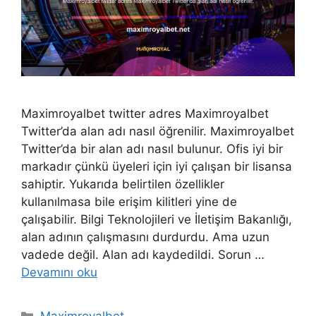
Maximroyalbet twitter adres Maximroyalbet
Twitter’da alan adı nasıl öğrenilir. Maximroyalbet
Twitter’da bir alan adı nasıl bulunur. Ofis iyi bir
markadır çünkü üyeleri için iyi çalışan bir lisansa
sahiptir. Yukarıda belirtilen özellikler
kullanılmasa bile erişim kilitleri yine de
çalışabilir. Bilgi Teknolojileri ve İletişim Bakanlığı,
alan adının çalışmasını durdurdu. Ama uzun
vadede değil. Alan adı kaydedildi. Sorun …
Devamını oku
Kategoriler