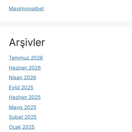
Maximroyalbet
Arşivler
Temmuz 2026
Haziran 2026
Nisan 2026
Eylül 2025
Haziran 2025
Mayıs 2025
Şubat 2025
Ocak 2025