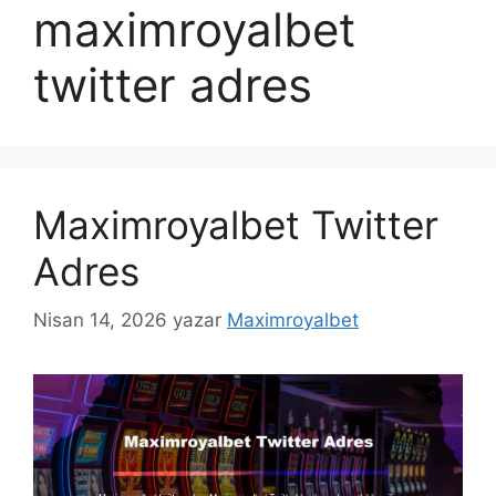
maximroyalbet
twitter adres
Maximroyalbet Twitter
Adres
Nisan 14, 2026
yazar
Maximroyalbet