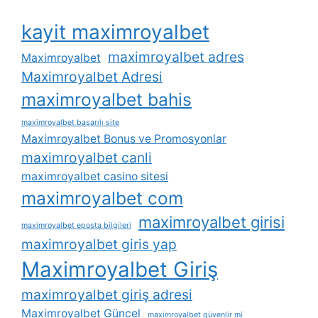
kayit maximroyalbet
maximroyalbet adres
Maximroyalbet
Maximroyalbet Adresi
maximroyalbet bahis
maximroyalbet başarılı site
Maximroyalbet Bonus ve Promosyonlar
maximroyalbet canli
maximroyalbet casino sitesi
maximroyalbet com
maximroyalbet girisi
maximroyalbet eposta bilgileri
maximroyalbet giris yap
Maximroyalbet Giriş
maximroyalbet giriş adresi
Maximroyalbet Güncel
maximroyalbet güvenlir mi