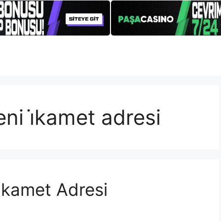
ni i̇kamet adresi
İkamet Adresi