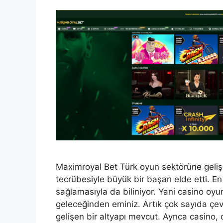
Maximroyal Bet Türk oyun sektörüne gelişi
tecrübesiyle büyük bir başarı elde etti. En
sağlamasıyla da biliniyor. Yani casino oyu
geleceğinden eminiz. Artık çok sayıda çev
gelişen bir altyapı mevcut. Ayrıca casino,